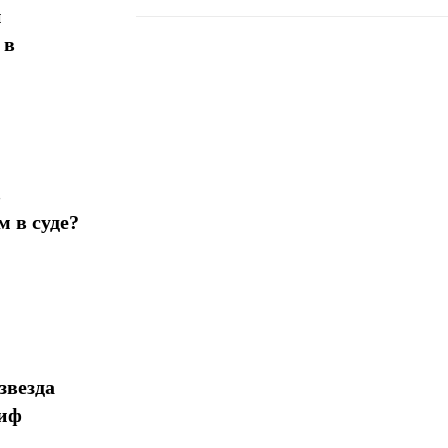
н
 в
Поделиться
в
 в суде?
звезда
миф