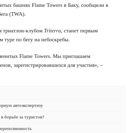
нитых башнях Flame Towers в Баку, сообщили в
бега (TWA).
м триатлон-клубом
Triterra
, станет первым
 туре по бегу на небоскребы.
аменитых Flame Towers. Мы приглашаем
енов, зарегистрировавшихся для участия», –
орную автоэкспертизу
в борьбе за туристов?
переполненность