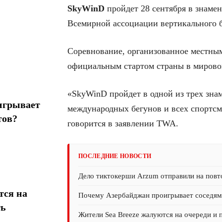
SkyWinD
пройдет 28 сентября в знаме
Всемирной ассоциации вертикального 
Соревнование, организованное местны
официальным стартом страны в мировом
«SkyWinD пройдет в одной из трех зн
игрывает
международных бегунов и всех спортсм
тов?
говорится в заявлении TWA.
ПОСЛЕДНИЕ НОВОСТИ
Дело тиктокерши Arzum отправили на повт
тся на
Почему Азербайджан проигрывает соседям 
ть
Жители Sea Breeze жалуются на очереди и 