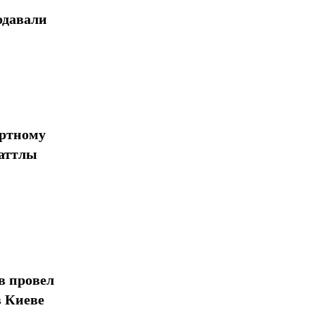
одавали
ортному
шаттлы
в провел
в Киеве