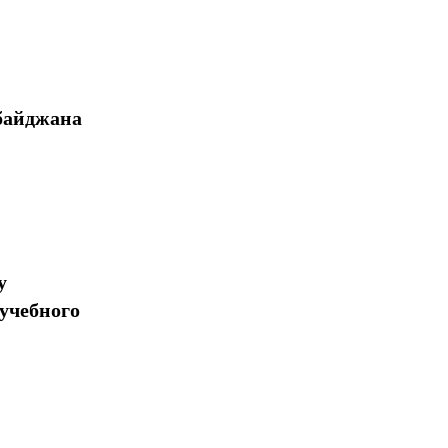
байджана
у
учебного