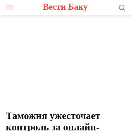
Вести Баку
Photo by
Vitaly Gariev
on
Unsplash
Таможня ужесточает
контроль за онлайн-