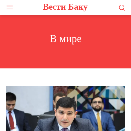
Вести Баку
В мире