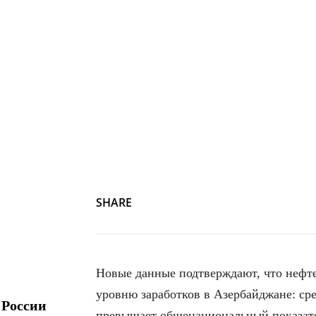
SHARE
Новые данные подтверждают, что нефте
уровню заработков в Азербайджане: сред
 России
превышает общенациональный показат