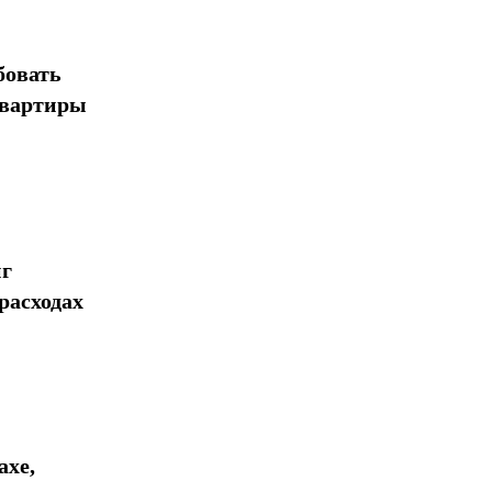
бовать
квартиры
нг
расходах
ахе,