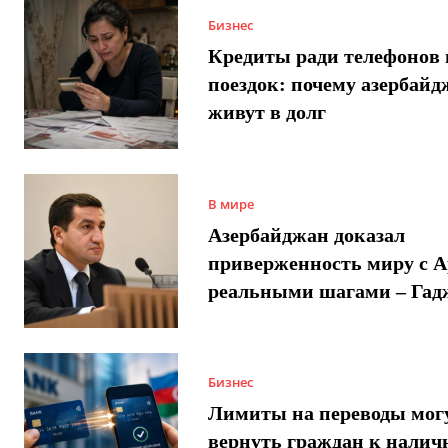
Бизнес
Кредиты ради телефонов 
поездок: почему азербай
живут в долг
В мире
Азербайджан доказал
приверженность миру с 
реальными шагами – Гад
Бизнес
Лимиты на переводы мог
вернуть граждан к налич