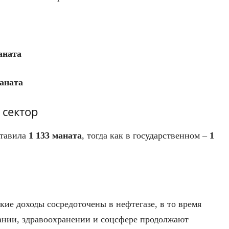
аната
аната
 сектор
ставила
1 133 маната
, тогда как в государственном –
1
ие доходы сосредоточены в нефтегазе, в то время
ании, здравоохранении и соцсфере продолжают