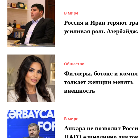
В мире
Россия и Иран теряют тра
усиливая роль Азербайдж
Общество
Филлеры, ботокс и компл
толкает женщин менять
внешность
В мире
Анкара не позволит Росси
НАТО единолично диктов