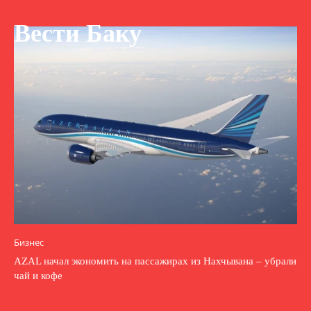
Вести Баку
Бизнес
AZAL начал экономить на пассажирах из Нахчывана – убрали
чай и кофе