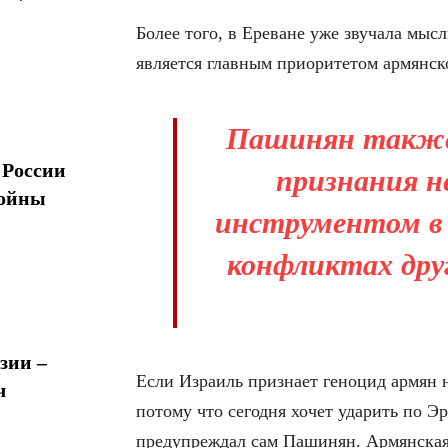
Более того, в Ереване уже звучала мыс
является главным приоритетом армянс
Пашинян также
 России
признания н
войны
инструментом в 
конфликтах друг
зии –
Если Израиль признает геноцид армян н
ч
потому что сегодня хочет ударить по Эрд
предупреждал сам Пашинян. Армянская