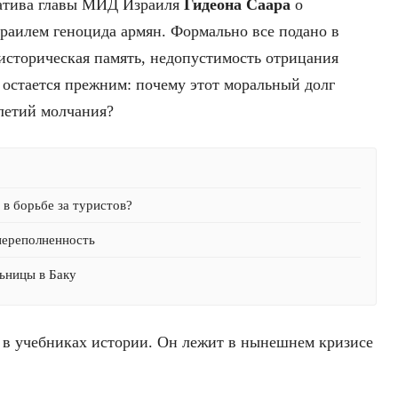
атива главы МИД Израиля
Гидеона
Саара
о
аилем геноцида армян. Формально все подано в
историческая память, недопустимость отрицания
 остается прежним: почему этот моральный долг
илетий молчания?
в борьбе за туристов?
переполненность
ьницы в Баку
е в учебниках истории. Он лежит в нынешнем кризисе
.