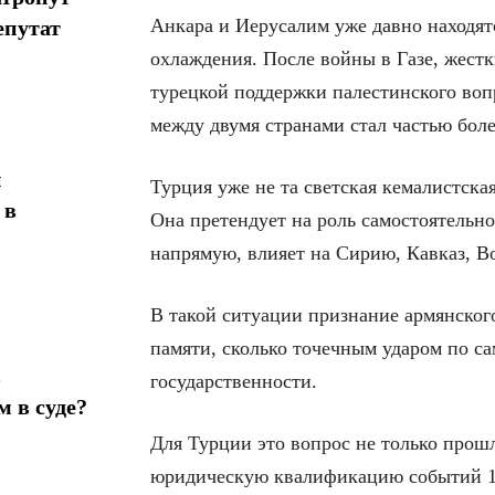
Анкара и Иерусалим уже давно находят
епутат
охлаждения. После войны в Газе, жест
турецкой поддержки палестинского воп
между двумя странами стал частью бол
н
Турция уже не та светская кемалистска
 в
Она претендует на роль самостоятельн
напрямую, влияет на Сирию, Кавказ, В
В такой ситуации признание армянского
памяти, сколько точечным ударом по с
в
государственности.
 в суде?
Для Турции это вопрос не только прош
юридическую квалификацию событий 191