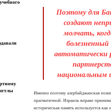
учебного
Поэтому для Ба
создают непр
молчать, когд
болезненный 
одавали
автоматически 
партнерств
национальным 
ортному
шаттлы
Именно поэтому азербайджанская позиц
прагматичной. Израиль вправе принима
историческая память используется как 