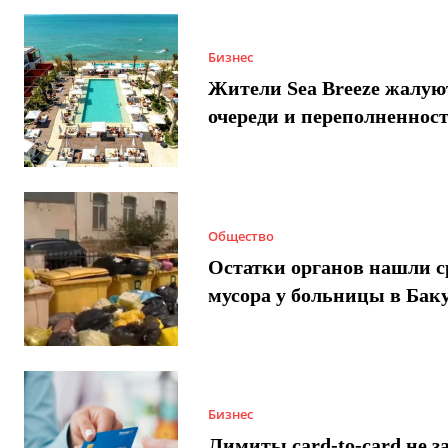
Бизнес
Жители Sea Breeze жалую
очереди и переполненнос
Общество
Остатки органов нашли с
мусора у больницы в Бак
Бизнес
Лимиты card-to-card не з