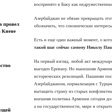
воспринято в Баку как недружественны
Азербайджан не обязан превращать этот
в провел
обозначить, что союзнические интересы
в Киеве
Есть и еще один важный момент, о кот
такой шаг сейчас самому Николу Па
На первый взгляд, любой акт междунар
рство
выгоден Еревану. Но нынешняя Армения
исторических резолюций. Пашинян пос
Азербайджаном, нормализация с Турци
вытащить страну из старых конфликтны
внешняя политика Армении сегодня дол
а на государственности, мире и откры
дущей