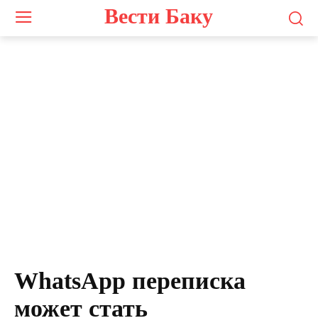
Вести Баку
Photo by
Amanz
on
Unsplash
WhatsApp переписка
может стать