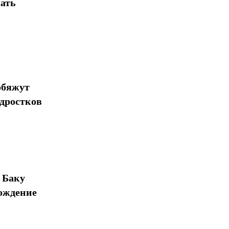
ать
обяжут
одростков
 Баку
ождение