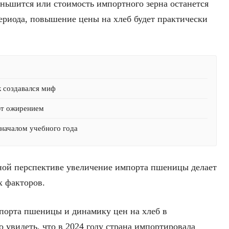
ньшится или стоимость импортного зерна останется
ериода, повышение цены на хлеб будет практически
к создавался миф
ют ожирением
началом учебного года
чной перспективе увеличение импорта пшеницы делает
х факторов.
порта пшеницы и динамику цен на хлеб в
 увидеть, что в 2024 году страна импортировала