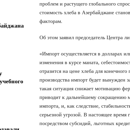
проблем и растущего глобального спрос
стоимость хлеба в Азербайджане стано
факторам.
байджана
Об этом заявил председатель Центра л
«Импорт осуществляется в долларах ил
изменения в курсе маната, себестоимо
отразится на цене хлеба для конечного
у
производства импорт будет вынужден за
учебного
такая ситуация снижает мотивацию фе
приводит к дальнейшему сокращению м
импорта, и, как следствие, стабильнос
серьезной угрозой. В настоящее время 
посредством субсидий, льготных креди
одавали