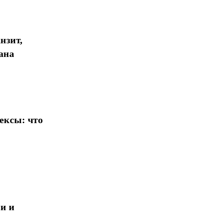
нзит,
ана
ексы: что
и и