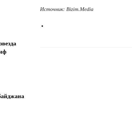
Источник: Bizim.Media
звезда
миф
Поделиться
байджана