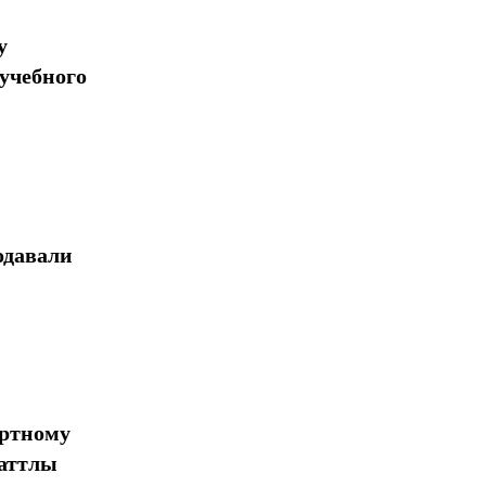
у
учебного
одавали
ортному
шаттлы