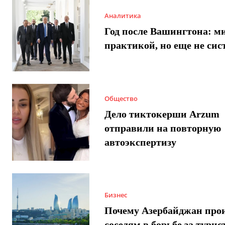
Аналитика
Год после Вашингтона: ми
практикой, но еще не сис
Общество
Дело тиктокерши Arzum
отправили на повторную
автоэкспертизу
Бизнес
Почему Азербайджан про
соседям в борьбе за турис