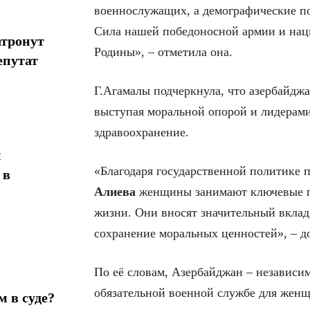
военнослужащих, а демографические п
Сила нашей победоносной армии и на
атронут
Родины», – отметила она.
епутат
Г.Агамалы подчеркнула, что азербайдж
выступая моральной опорой и лидерами 
здравоохранение.
н
«Благодаря государственной политике 
 в
Алиева
женщины занимают ключевые по
жизни. Они вносят значительный вклад
сохранение моральных ценностей», – д
По её словам, Азербайджан – независим
в
обязательной военной службе для женщ
 в суде?