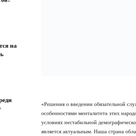
тся на
ть
реди
«Решения о введении обязательной слу
у
особенностями менталитета этих народ
условиях нестабильной демографическо
является актуальным. Наша страна обл