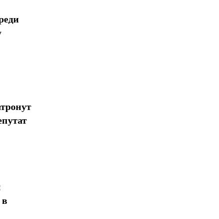
реди
у
атронут
епутат
н
 в