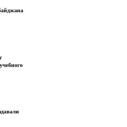
байджана
у
учебного
одавали