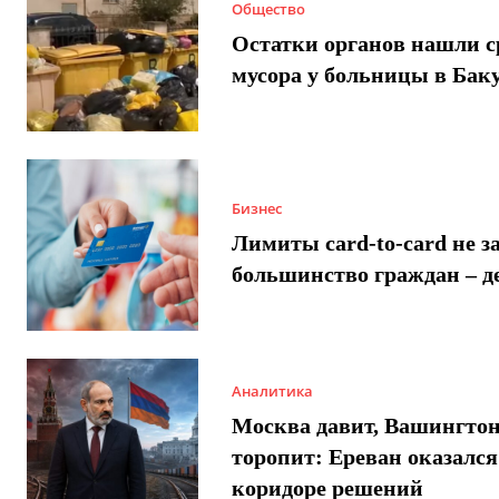
Общество
Остатки органов нашли с
мусора у больницы в Бак
Бизнес
Лимиты card-to-card не з
большинство граждан – д
Аналитика
Москва давит, Вашингто
торопит: Ереван оказался
коридоре решений