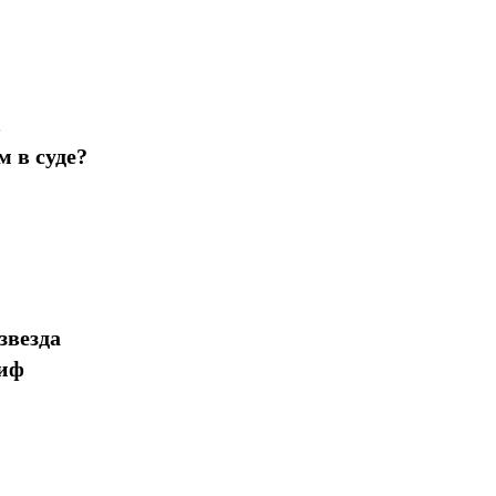
в
 в суде?
звезда
миф