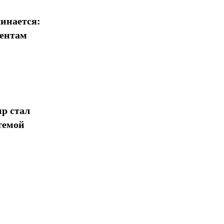
инается:
иентам
р стал
темой