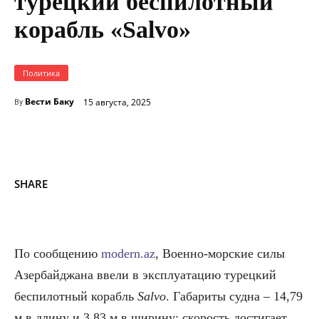
турецкий беспилотный
корабль «Salvo»
Политика
Вести Баку
15 августа, 2025
By
SHARE
По сообщению
modern.az
, Военно-морские силы
Азербайджана ввели в эксплуатацию турецкий
беспилотный корабль
Salvo
. Габариты судна – 14,79
м в длину и 3,83 м в ширину; скорость достигает