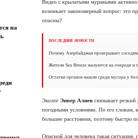
Видео с крылатыми муравьями активно 
возникает закономерный вопрос: это пр
опасны?
тся на
ть
ПОСЛЕДНИЕ НОВОСТИ
Почему Азербайджан проигрывает соседям 
Жители Sea Breeze жалуются на очереди и 
Остатки органов нашли среди мусора у бол
реди
у
Эколог
Энвер Алиев
связывает резкий 
погодными условиями. По его словам, 
большие расстояния, поэтому быстро по
Опасной для человека такая ситуация, 
атронут