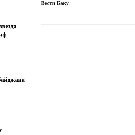
Вести Баку
звезда
миф
Поделиться
байджана
у