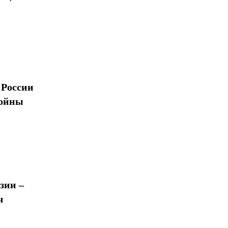
 России
войны
зии –
ч