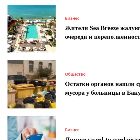
Бизнес
Жители Sea Breeze жалую
очереди и переполненнос
Общество
Остатки органов нашли с
мусора у больницы в Бак
Бизнес
Лимиты card-to-card не з