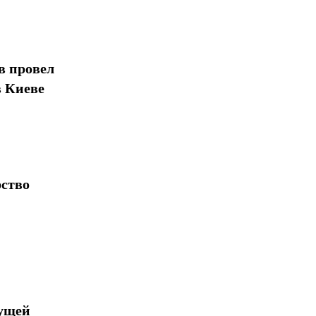
в провел
в Киеве
рство
дущей