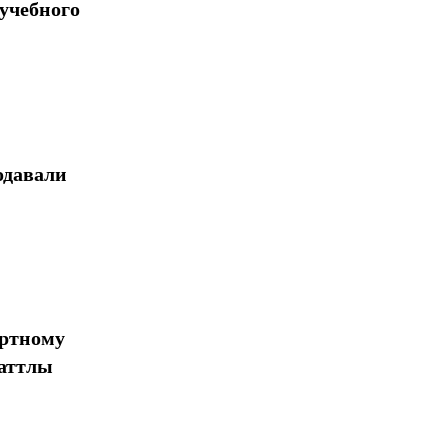
учебного
одавали
ортному
шаттлы