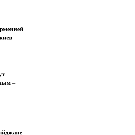
Арменией
жиев
ут
ным –
байджане