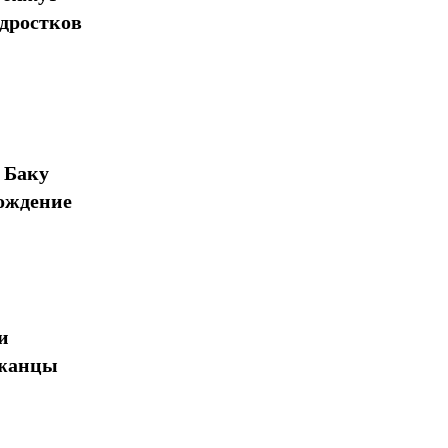
одростков
 Баку
ождение
и
джанцы