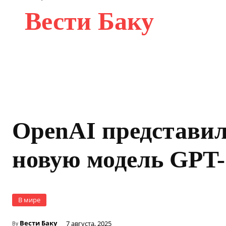
Вести Баку
OpenAI представи
новую модель GPT-
В мире
Вести Баку
7 августа, 2025
By