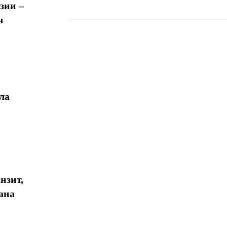
зии –
ч
Поделиться
ла
нзит,
ана