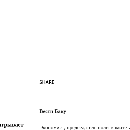
Натиг Джафарли
SHARE
Вести Баку
игрывает
Экономист, председатель политкомите