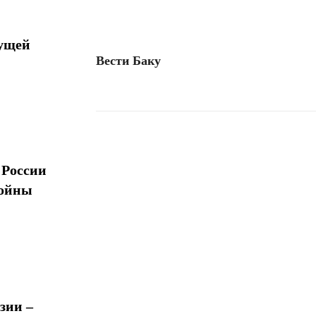
дущей
Вести Баку
Поделиться
 России
войны
зии –