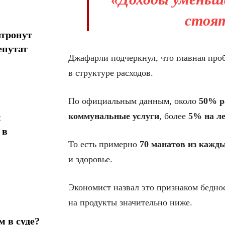
стоят
атронут
епутат
Джафарли подчеркнул, что главная проб
в структуре расходов.
По официальным данным, около
50% р
коммунальные услуги
, более
5% на ле
н
 в
То есть примерно
70 манатов из кажды
и здоровье.
Экономист назвал это признаком беднос
на продукты значительно ниже.
в
 в суде?