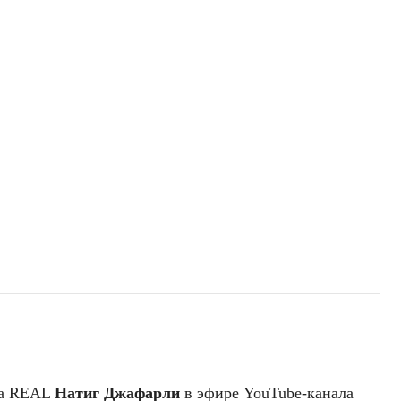
та REAL
Натиг
Джафарли
в эфире YouTube-канала