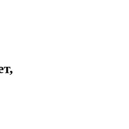
Главная
Политика
Бизнес
Обществ
т,