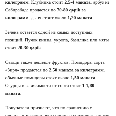
килограмм
. Клубника стоит
2,5-4 маната
, арбуз из
Сабирабада продается по
70-80 qəpik за
килограмм
, дыня стоит около
1,20 маната
.
Зелень остается одной из самых доступных
позиций. Пучок кинзы, укропа, базилика или мяты
стоит
20-30 qəpik
.
Овощи также дешевле фруктов. Помидоры сорта
«Зиря» продаются по
2,50 маната за килограмм
,
обычные помидоры стоят около
1,50 маната
.
Огурцы в зависимости от сорта стоят
1-1,80
маната
.
Покупатели признают, что по сравнению с
прошлым месяцем цены немного снизились, но для