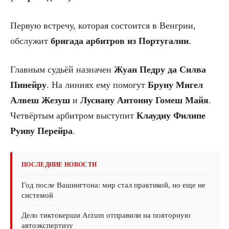
Первую встречу, которая состоится в Венгрии,
обслужит
бригада арбитров из Португалии
.
Главным судьёй назначен
Жуан Педру да Силва
Пинейру
. На линиях ему помогут
Бруну Мигел
Алвеш Жезуш
и
Лусиану Антониу Гомеш Майя
.
Четвёртым арбитром выступит
Клаудиу Филипе
Руиву Перейра
.
ПОСЛЕДНИЕ НОВОСТИ
Год после Вашингтона: мир стал практикой, но еще не
системой
Дело тиктокерши Arzum отправили на повторную
автоэкспертизу