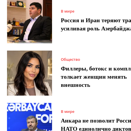
В мире
Россия и Иран теряют тра
усиливая роль Азербайдж
Общество
Филлеры, ботокс и компл
толкает женщин менять
внешность
В мире
Анкара не позволит Росси
НАТО единолично диктов