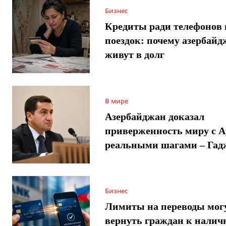
Бизнес
Кредиты ради телефонов 
поездок: почему азербай
живут в долг
В мире
Азербайджан доказал
приверженность миру с 
реальными шагами – Гад
Бизнес
Лимиты на переводы мог
вернуть граждан к налич