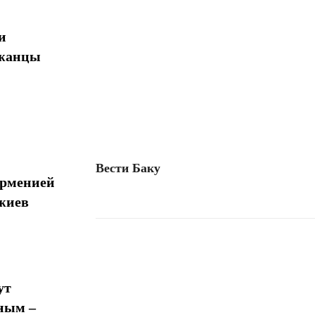
и
джанцы
Вести Баку
Арменией
жиев
Поделиться
ут
ным –