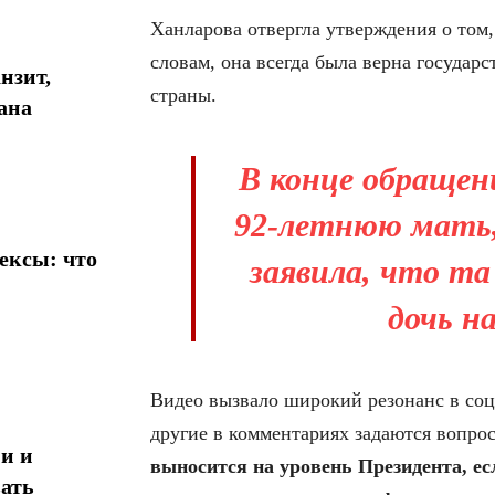
Ханларова отвергла утверждения о том,
словам, она всегда была верна государс
нзит,
страны.
ана
В конце обращен
92-летнюю мать,
ексы: что
заявила, что т
дочь н
Видео вызвало широкий резонанс в соцс
другие в комментариях задаются вопро
и и
выносится на уровень Президента, е
ать