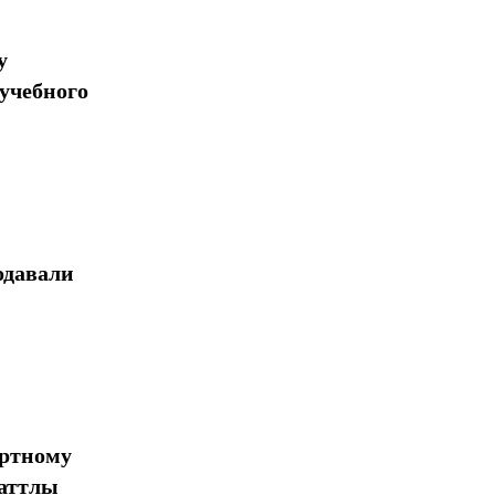
у
учебного
одавали
ортному
шаттлы