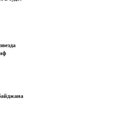
звезда
миф
байджана