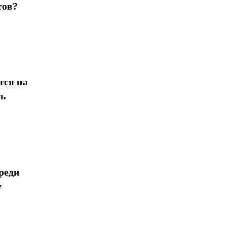
тов?
тся на
ть
реди
у