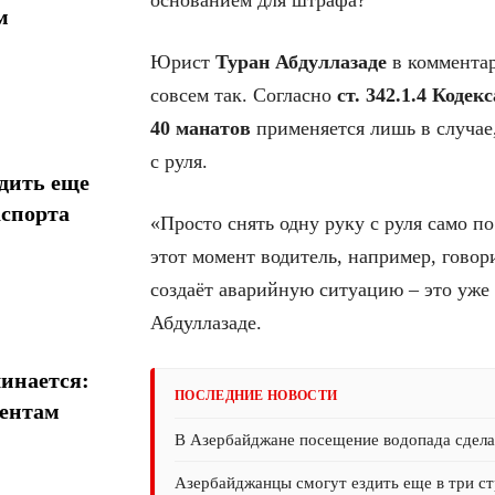
основанием для штрафа?
м
Юрист
Туран Абдуллазаде
в комментар
совсем так. Согласно
ст. 342.1.4 Коде
40 манатов
применяется лишь в случае
с руля.
дить еще
аспорта
«Просто снять одну руку с руля само п
этот момент водитель, например, говор
создаёт аварийную ситуацию – это уже 
Абдуллазаде.
инается:
ПОСЛЕДНИЕ НОВОСТИ
иентам
В Азербайджане посещение водопада сдел
Азербайджанцы смогут ездить еще в три ст