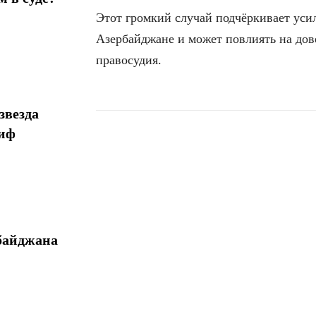
Этот громкий случай подчёркивает ус
Азербайджане и может повлиять на дов
правосудия.
звезда
миф
Поделиться
байджана