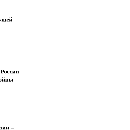
дущей
 России
войны
зии –