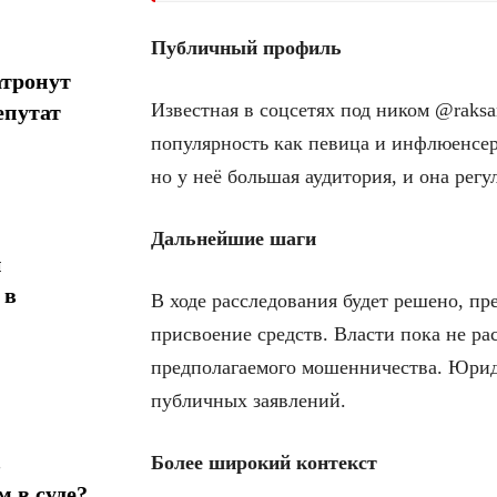
Публичный профиль
атронут
Известная в соцсетях под ником @raksa
епутат
популярность как певица и инфлюенсе
но у неё большая аудитория, и она рег
Дальнейшие шаги
н
 в
В ходе расследования будет решено, пр
присвоение средств. Власти пока не ра
предполагаемого мошенничества. Юрид
публичных заявлений.
в
Более широкий контекст
 в суде?