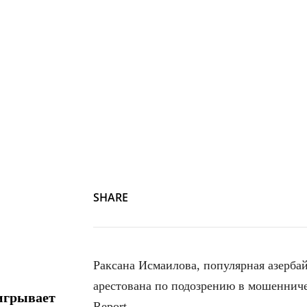
SHARE
Раксана Исмаилова, популярная азерба
арестована по подозрению в мошеннич
игрывает
Report.