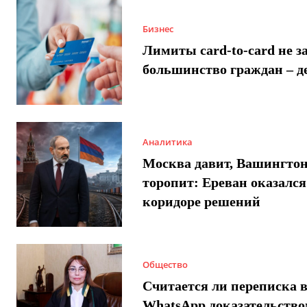
Бизнес
Лимиты card-to-card не з
большинство граждан – д
Аналитика
Москва давит, Вашингто
торопит: Ереван оказался
коридоре решений
Общество
Считается ли переписка 
WhatsApp доказательством