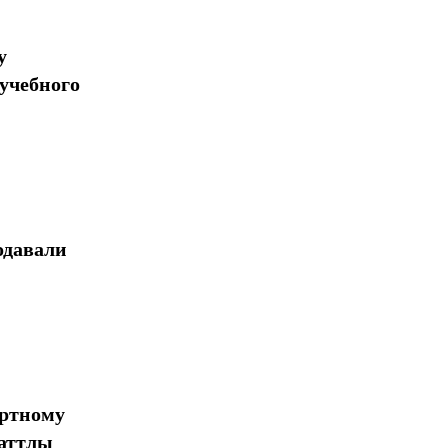
у
учебного
одавали
ортному
шаттлы