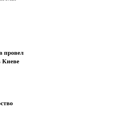
в провел
в Киеве
рство