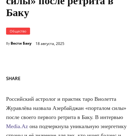
силы» после ретрита в
Баку
Общество
Вести Баку
18 августа, 2025
By
SHARE
Российский астролог и практик таро Виолетта
Журавлёва назвала Азербайджан «порталом силы»
после своего первого ретрита в Баку. В интервью
Media.Az
она подчеркнула уникальную энергетику
страны и её значение для тех, кто ищет баланс и