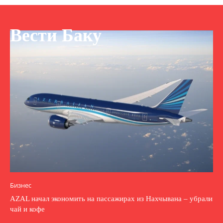
Вести Баку
Бизнес
AZAL начал экономить на пассажирах из Нахчывана – убрали
чай и кофе