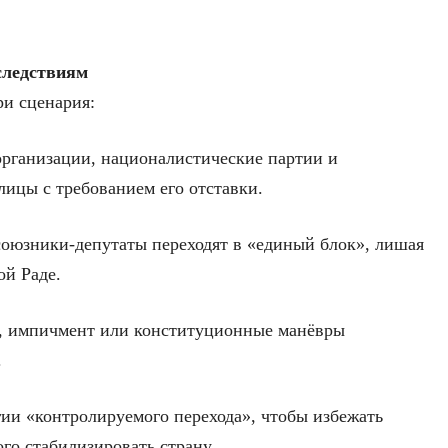
следствиям
и сценария:
организации, националистические партии и
лицы с требованием его отставки.
оюзники-депутаты переходят в «единый блок», лишая
ой Раде.
у, импичмент или конституционные манёвры
.
ии «контролируемого перехода», чтобы избежать
го стабилизировать страну.