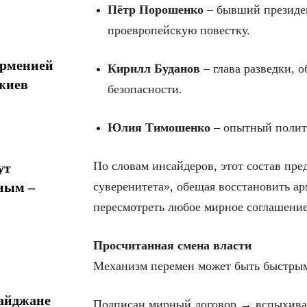
Пётр Порошенко
– бывший президен
проевропейскую повестку.
Арменией
Кирилл Буданов
– глава разведки,
жиев
безопасности.
Юлия Тимошенко
– опытный полит
По словам инсайдеров, этот состав пре
ут
суверенитета», обещая восстановить а
ным –
пересмотреть любое мирное соглашение
Просчитанная смена власти
Механизм перемен может быть быстры
байджане
Подписан мирный договор → вспыхива