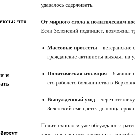
удавалось сдерживать.
ексы: что
От мирного стола к политическим по
Если Зеленский подпишет, возможны тр
Массовые протесты
– ветеранские 
гражданские активисты выходят на у
Политическая изоляция
– бывшие с
и и
его рабочего большинства в Верховн
ать
Вынужденный уход
– через отставк
Зеленский смещается до конца срока
Политтехнологи уже обсуждают стратег
обяжут
хаоса и выдвинуть преемника, способно