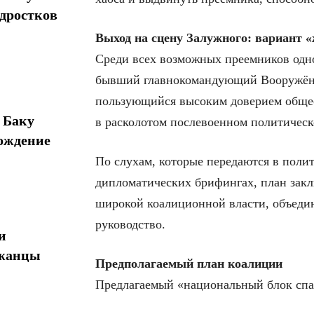
одростков
Выход на сцену Залужного: вариант «
Среди всех возможных преемников одно
бывший главнокомандующий Вооружённ
пользующийся высоким доверием обще
 Баку
в расколотом послевоенном политическ
ождение
По слухам, которые передаются в поли
дипломатических брифингах, план заклю
широкой коалиционной власти, объеди
руководство.
и
джанцы
Предполагаемый план коалиции
Предлагаемый «национальный блок спа