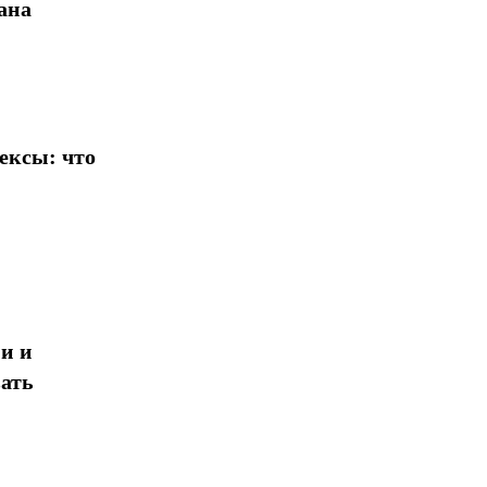
ана
ексы: что
и и
ать