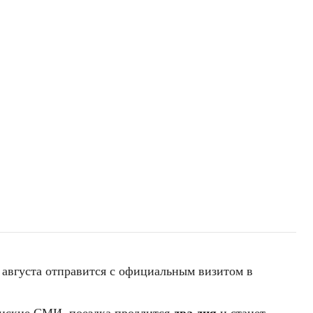
 августа отправится с официальным визитом в
анские СМИ, поездка продлится
два дня
и станет