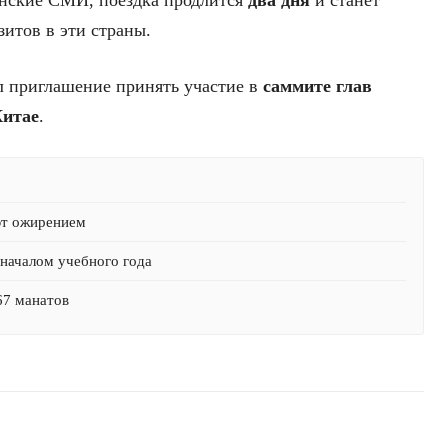
зитов в эти страны.
л приглашение принять участие в
саммите глав
итае
.
ют ожирением
началом учебного года
67 манатов