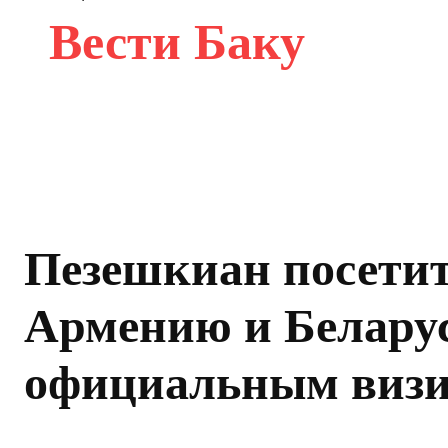
Вести Баку
Пезешкиан посети
Армению и Беларус
официальным виз