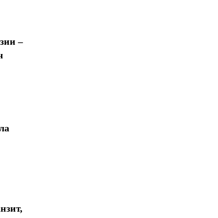
зии –
ч
ла
нзит,