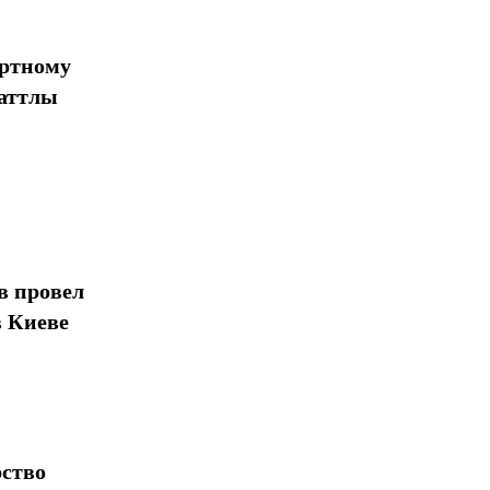
Поделиться
ортному
шаттлы
в провел
в Киеве
рство