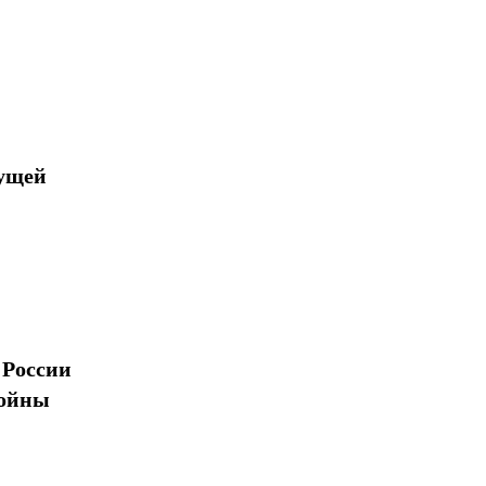
дущей
 России
войны