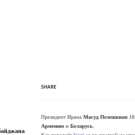
SHARE
Президент Ирана
Масуд Пезешкиан
18
Армению
и
Беларусь
.
байджана
Как передаёт
Vesti.az
со ссылкой на ир