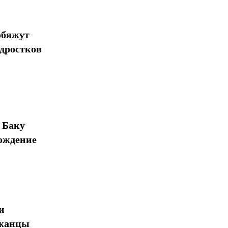
обяжут
одростков
 Баку
ождение
и
джанцы