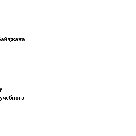
байджана
у
учебного