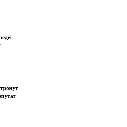
реди
у
атронут
епутат