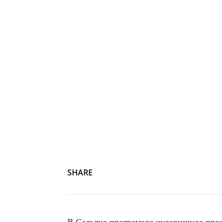
SHARE
В Сальяне прогремело чудовищное прест