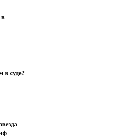
н
 в
в
 в суде?
звезда
миф