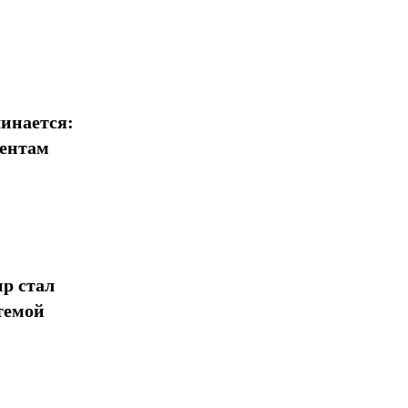
Поделиться
инается:
иентам
р стал
темой