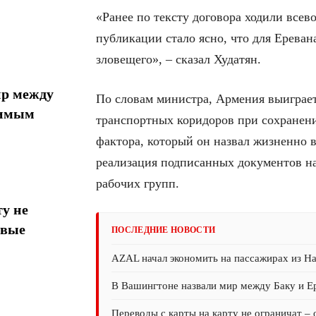
«Ранее по тексту договора ходили все
публикации стало ясно, что для Ереван
зловещего», – сказал Худатян.
ир между
По словам министра, Армения выиграет
тимым
транспортных коридоров при сохранени
фактора, который он назвал жизненно 
реализация подписанных документов н
рабочих групп.
у не
овые
ПОСЛЕДНИЕ НОВОСТИ
AZAL начал экономить на пассажирах из На
В Вашингтоне назвали мир между Баку и 
Переводы с карты на карту не ограничат –