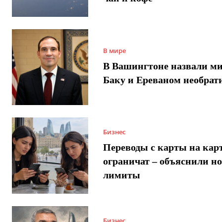
В мире
В Вашингтоне назвали м
Баку и Ереваном необра
Бизнес
Переводы с карты на карт
ограничат – объяснили н
лимиты
Бизнес