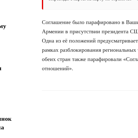
Соглашение было парафировано в Вашин
му
Армении в присутствии президента С
Одна из её положений предусматривает
рамках разблокирования региональных
обеих стран также парафировали «Сог
м
отношений».
Поделиться
ынок
на