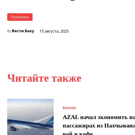
Политика
Вести Баку
15 августа, 2025
By
Читайте также
Бизнес
AZAL начал экономить н
пассажирах из Нахчывана
чай и кофе