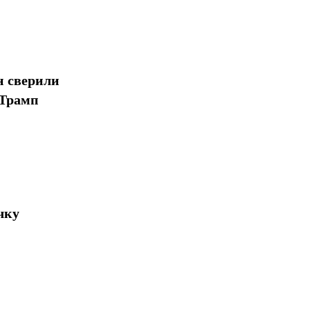
н сверили
 Трамп
чку