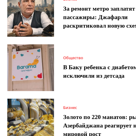
За ремонт метро заплатят
пассажиры: Джафарли
раскритиковал новую схе
Общество
В Баку ребенка с диабето
исключили из детсада
Бизнес
Золото по 220 манатов: р
Азербайджана реагирует 
мировой рост