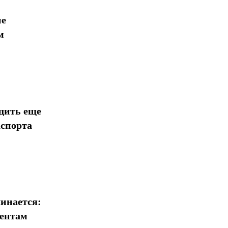
ие
м
дить еще
аспорта
инается:
иентам