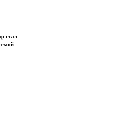
р стал
темой