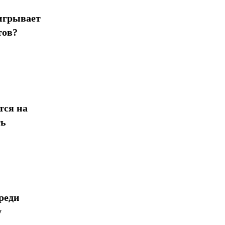
игрывает
тов?
тся на
ть
реди
у