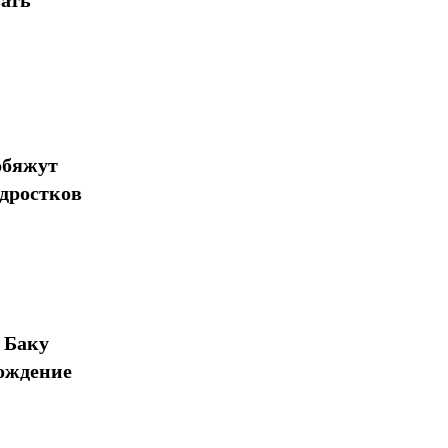
ать
обяжут
одростков
 Баку
ождение