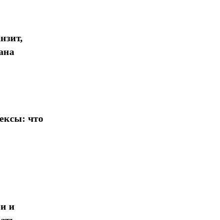
нзит,
ана
ексы: что
и и