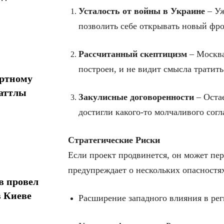
Усталость от войны в Украине
– Уж
позволить себе открывать новый фр
Рассчитанный скептицизм
– Москва
построен, и не видит смысла тратит
ортному
шаттлы
Закулисные договоренности
– Оста
достигли какого-то молчаливого сог
Стратегические Риски
Если проект продвинется, он может пе
предупреждает о нескольких опасностя
в провел
в Киеве
Расширение западного влияния в рег