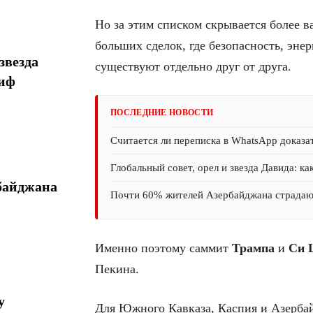
Но за этим списком скрывается более в
больших сделок, где безопасность, эне
звезда
существуют отдельно друг от друга.
миф
ПОСЛЕДНИЕ НОВОСТИ
Считается ли переписка в WhatsApp доказат
Глобальный совет, орел и звезда Давида: ка
байджана
Почти 60% жителей Азербайджана страда
Именно поэтому саммит
Трампа
и
Си 
Пекина.
у
Для Южного Кавказа, Каспия и Азербай