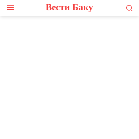
Вести Баку
Азер Хасрат