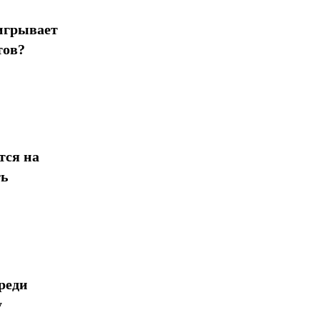
игрывает
тов?
тся на
ть
реди
у