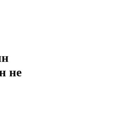
Главная
Политика
Бизнес
Обществ
ин
н не