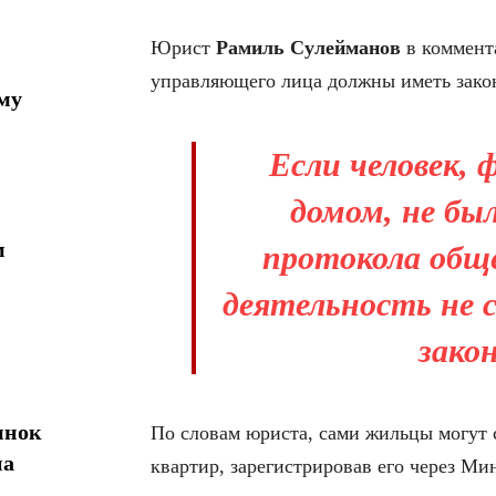
Юрист
Рамиль Сулейманов
в коммент
управляющего лица должны иметь зако
му
Если человек,
домом, не бы
м
протокола обще
деятельность не 
зако
ынок
По словам юриста, сами жильцы могут 
на
квартир, зарегистрировав его через Ми