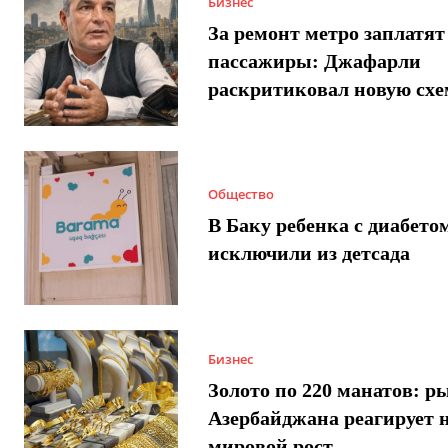
Бизнес
За ремонт метро заплатят
пассажиры: Джафарли
раскритиковал новую схе
Общество
В Баку ребенка с диабето
исключили из детсада
Бизнес
Золото по 220 манатов: р
Азербайджана реагирует 
мировой рост