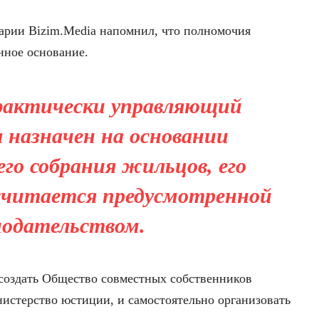
арии Bizim.Media напомнил, что полномочия
нное основание.
 фактически управляющий
л назначен на основании
го собрания жильцов, его
считается предусмотренной
нодательством.
создать Общество совместных собственников
нистерство юстиции, и самостоятельно организовать