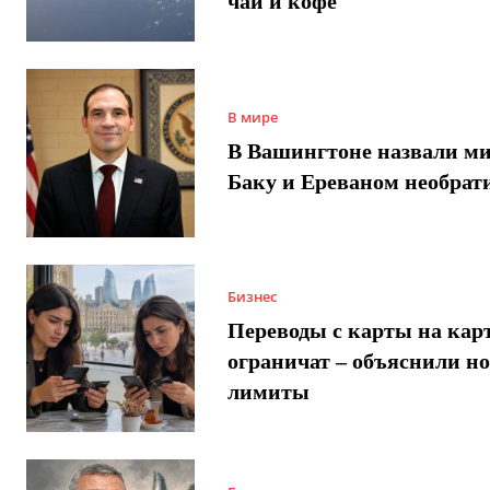
чай и кофе
В мире
В Вашингтоне назвали м
Баку и Ереваном необра
Бизнес
Переводы с карты на карт
ограничат – объяснили н
лимиты