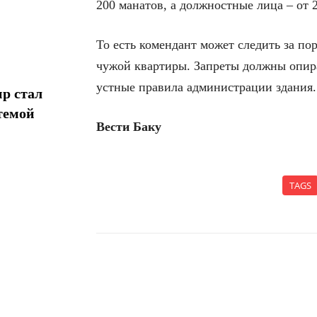
200 манатов, а должностные лица – от 
То есть комендант может следить за по
чужой квартиры. Запреты должны опира
устные правила администрации здания.
р стал
темой
Вести Баку
TAGS
Поделиться