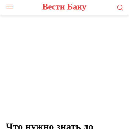
Вести Баку
Photo by
Alvin Mahmudov
on
Unsplash
Что нужно знать до