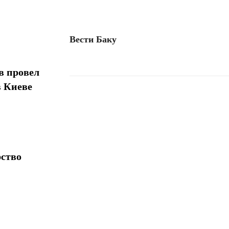
Вести Баку
в провел
в Киеве
Поделиться
рство