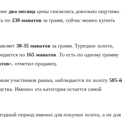
дние
два месяца
цены снизились довольно ощутимо.
сь по
230 манатов
за грамм, сейчас можно купить
тавляет
30-35 манатов
за грамм. Турецкое золото,
родается по
165 манатов
. То есть по одному грамму
атов
», отметил продавец.
овам участников рынка, наблюдается по золоту
585-й
дства. Именно эта категория остается самой
годный период именно для покупки золота, а не для