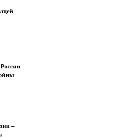
дущей
 России
войны
зии –
ч