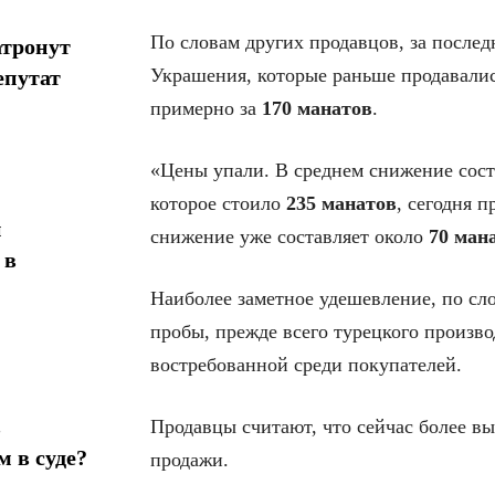
По словам других продавцов, за после
атронут
Украшения, которые раньше продавали
епутат
примерно за
170 манатов
.
«Цены упали. В среднем снижение сос
которое стоило
235 манатов
, сегодня п
н
снижение уже составляет около
70 ман
 в
Наиболее заметное удешевление, по сл
пробы, прежде всего турецкого произво
востребованной среди покупателей.
в
Продавцы считают, что сейчас более вы
 в суде?
продажи.