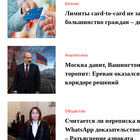
Бизнес
Лимиты card-to-card не з
большинство граждан – д
Аналитика
Москва давит, Вашингто
торопит: Ереван оказался
коридоре решений
Общество
Считается ли переписка 
WhatsApp доказательством
– Разъяснение адвоката