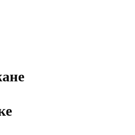
Главная
Политика
Бизнес
Обществ
жане
ке