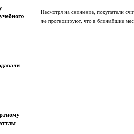
у
Несмотря на снижение, покупатели счит
учебного
же прогнозируют, что в ближайшие мес
одавали
ортному
шаттлы