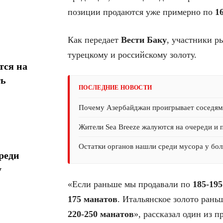
позиции продаются уже примерно по
1
Как передает
Вести Баку
, участники р
турецкому и российскому золоту.
тся на
ть
ПОСЛЕДНИЕ НОВОСТИ
Почему Азербайджан проигрывает соседям 
Жители Sea Breeze жалуются на очереди и 
Остатки органов нашли среди мусора у бол
реди
у
«Если раньше мы продавали по
185-19
175 манатов
. Итальянское золото рань
220-250 манатов
», рассказал один из п