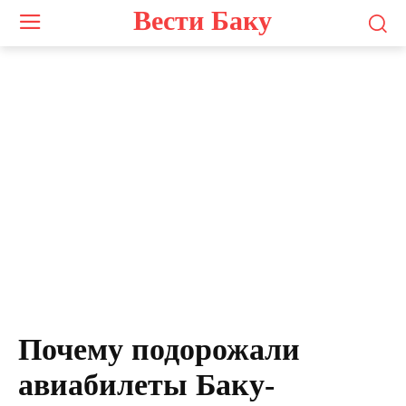
Вести Баку
Photo by
emanuviews
on
Unsplash
Почему подорожали
авиабилеты Баку-