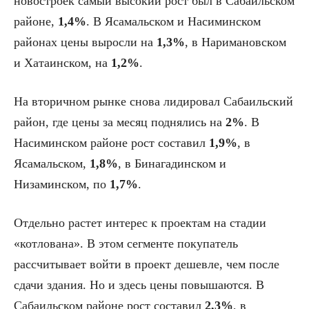
новостроек самый высокий рост был в Сабаильском
районе,
1,4%
. В Ясамальском и Насиминском
районах цены выросли на
1,3%
, в Наримановском
и Хатаинском, на
1,2%
.
На вторичном рынке снова лидировал Сабаильский
район, где цены за месяц поднялись на
2%
. В
Насиминском районе рост составил
1,9%
, в
Ясамальском,
1,8%
, в Бинагадинском и
Низаминском, по
1,7%
.
Отдельно растет интерес к проектам на стадии
«котлована». В этом сегменте покупатель
рассчитывает войти в проект дешевле, чем после
сдачи здания. Но и здесь цены повышаются. В
Сабаильском районе рост составил
2,3%
, в