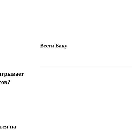
Вести Баку
игрывает
тов?
Поделиться
тся на