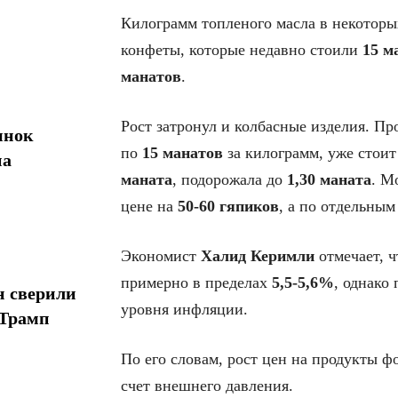
Килограмм топленого масла в некоторы
конфеты, которые недавно стоили
15 м
манатов
.
Рост затронул и колбасные изделия. Пр
ынок
по
15 манатов
за килограмм, уже стои
на
маната
, подорожала до
1,30 маната
. М
цене на
50-60 гяпиков
, а по отдельны
Экономист
Халид Керимли
отмечает, ч
примерно в пределах
5,5-5,6%
, однако
н сверили
уровня инфляции.
 Трамп
По его словам, рост цен на продукты фо
счет внешнего давления.