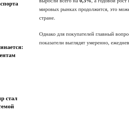
выросли всего на
0,3%
, а годовой рост
аспорта
мировых рынках продолжится, это може
стране.
Однако для покупателей главный вопро
показатели выглядят умеренно, ежеднев
инается:
иентам
р стал
темой