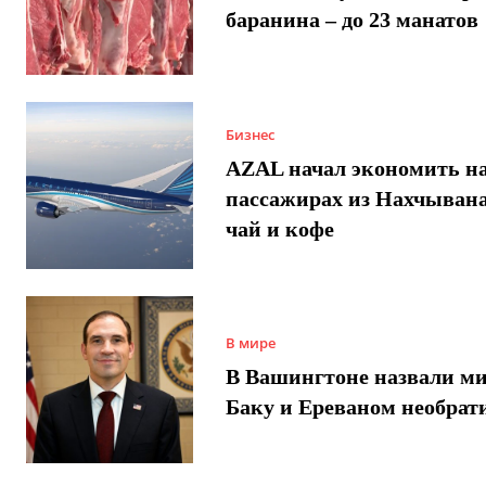
баранина – до 23 манатов
Бизнес
AZAL начал экономить н
пассажирах из Нахчывана
чай и кофе
В мире
В Вашингтоне назвали м
Баку и Ереваном необра