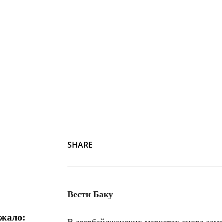
SHARE
Вести Баку
ожало:
В азербайджанских маркетах снова зам