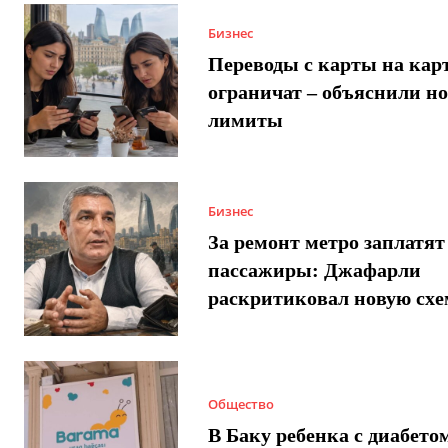
Бизнес
Переводы с карты на карт
ограничат – объяснили н
лимиты
Бизнес
За ремонт метро заплатят
пассажиры: Джафарли
раскритиковал новую схе
Общество
В Баку ребенка с диабето