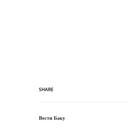
Photo by
Kelly Sikkema
on
Unsplash
SHARE
Вести Баку