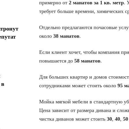
примерно от
2 манатов за 1 кв. метр
. 
требует больше времени, химических с
Отдельно предлагаются почасовые услу
атронут
около
38 манатов
.
епутат
Если клиент хочет, чтобы компания при
повышается до
58 манатов
.
н
Для больших квартир и домов стоимост
 в
сотрудниками может стоить около
95 м
Мойка мягкой мебели в стандартную уб
Цена зависит от размера дивана и слож
чистка диванов может стоить
30
,
40
,
50
в