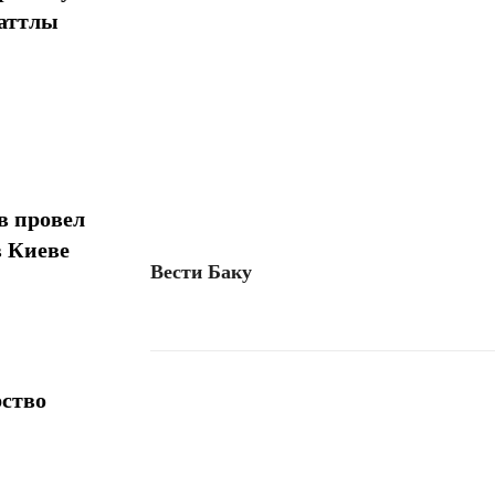
шаттлы
в провел
в Киеве
Вести
Баку
рство
Поделиться