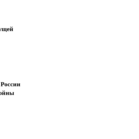
дущей
 России
войны