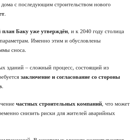
о дома с последующим строительством нового
ет
.
 план Баку уже утверждён
, и к 2040 году столица
 параметрам. Именно этим и обусловлены
ммы сноса.
ых зданий – сложный процесс, состоящий из
ребуется
заключение и согласование со стороны
в
.
ечение
частных строительных компаний
, что может
ременно снизить риски для жителей аварийных
компенсаций. В некоторых зданиях насчитываются