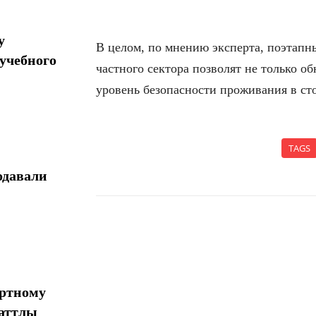
у
В целом, по мнению эксперта, поэтапн
учебного
частного сектора позволят не только о
уровень безопасности проживания в ст
TAGS
одавали
Поделиться
ортному
шаттлы