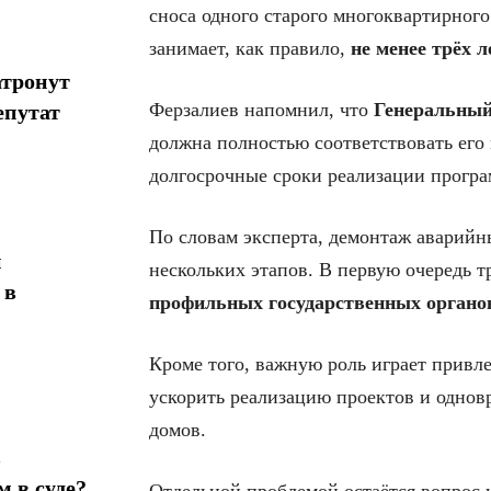
сноса одного старого многоквартирног
занимает, как правило,
не менее трёх л
атронут
Ферзалиев напомнил, что
Генеральный
епутат
должна полностью соответствовать его
долгосрочные сроки реализации програ
По словам эксперта, демонтаж аварийн
н
нескольких этапов. В первую очередь т
 в
профильных государственных органо
Кроме того, важную роль играет привл
ускорить реализацию проектов и однов
домов.
в
 в суде?
Отдельной проблемой остаётся вопрос 