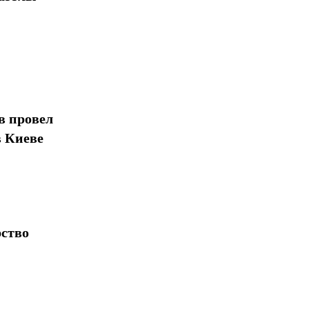
в провел
в Киеве
рство