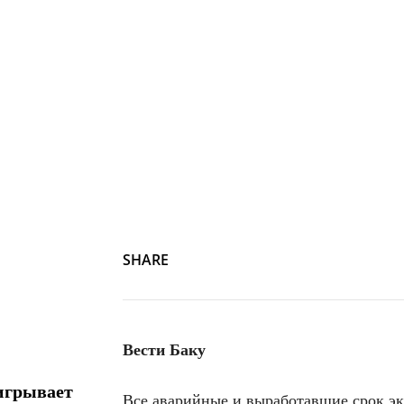
SHARE
Вести Баку
игрывает
Все аварийные и выработавшие срок эк