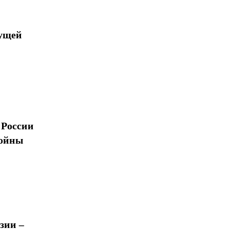
дущей
 России
войны
зии –