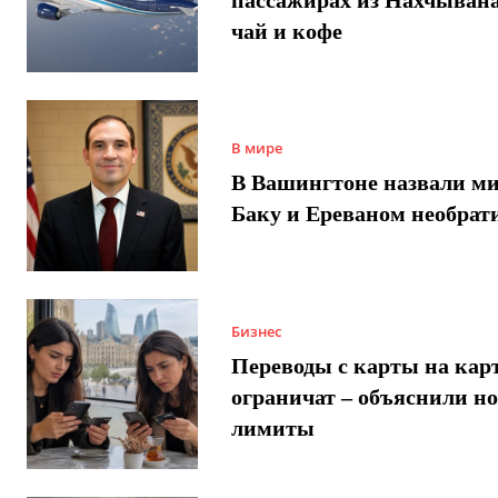
чай и кофе
В мире
В Вашингтоне назвали м
Баку и Ереваном необра
Бизнес
Переводы с карты на карт
ограничат – объяснили н
лимиты