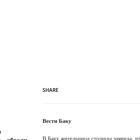
SHARE
Вести Баку
а
В Баку жительница столицы заявила, ч
 – убрали