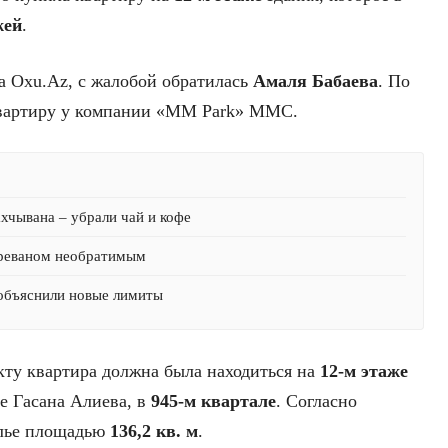
жей
.
а Oxu.Az, с жалобой обратилась
Амаля Бабаева
. По
вартиру у компании «MM Park» MMC.
хчывана – убрали чай и кофе
Ереваном необратимым
 объяснили новые лимиты
кту квартира должна была находиться на
12-м этаже
е Гасана Алиева, в
945-м квартале
. Согласно
илье площадью
136,2 кв. м
.