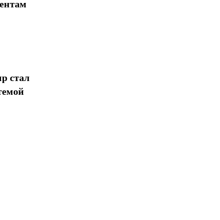
иентам
Поделиться
р стал
темой