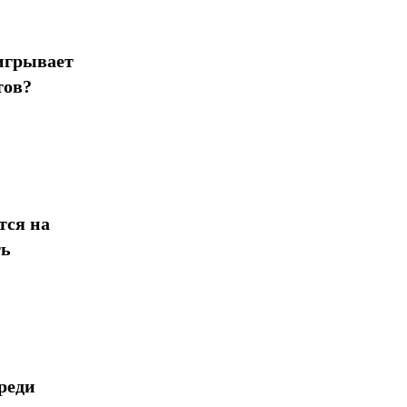
игрывает
тов?
тся на
ть
реди