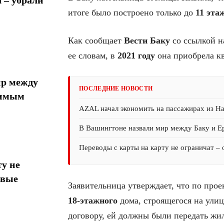
итоге было построено только до
11 эта
Как сообщает
Вести Баку
со ссылкой н
ее словам, в
2021 году
она приобрела к
ир между
ПОСЛЕДНИЕ НОВОСТИ
тимым
AZAL начал экономить на пассажирах из На
В Вашингтоне назвали мир между Баку и 
Переводы с карты на карту не ограничат –
у не
овые
Заявительница утверждает, что по прое
18-этажного
дома, строящегося на улиц
договору, ей должны были передать ж