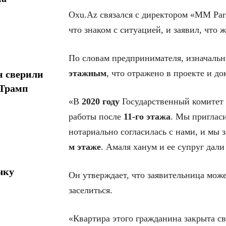
Oxu.Az связался с директором «MM P
что знаком с ситуацией, и заявил, что
По словам предпринимателя, изначальн
этажным
, что отражено в проекте и до
н сверили
 Трамп
«В
2020 году
Государственный комитет 
работы после
11-го этажа
. Мы приглас
нотариально согласилась с нами, и мы 
м этаже
. Амаля ханум и ее супруг дали
чку
Он утверждает, что заявительница мож
заселиться.
«Квартира этого гражданина закрыта св