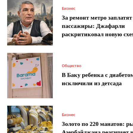
Бизнес
За ремонт метро заплатят
пассажиры: Джафарли
раскритиковал новую схе
Общество
В Баку ребенка с диабето
исключили из детсада
Бизнес
Золото по 220 манатов: р
Азербайджана реагирует 