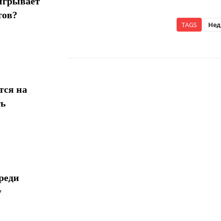
игрывает
тов?
TAGS
Нед
тся на
Поделиться
ть
реди
у