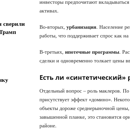
инвесторы предпочитают вкладываться в
активах.
н сверили
Во-вторых,
урбанизация
. Население р
 Трамп
работы, что поддерживает спрос как на 
В-третьих,
ипотечные
программы
. Ра
сделки и одновременно толкает цены в
Есть ли «синтетический» 
чку
Отдельный вопрос – роль маклеров. По
присутствует эффект «домино». Некот
объекты дороже среднерыночной цены, 
завышенной планке, это становится ор
районе.