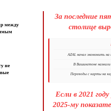
За последние пя
ир между
столице выр
тимым
AZAL начал экономить на 
В Вашингтоне назвал
у не
овые
Переводы с карты на ка
Если в 2021 году
2025-му показате