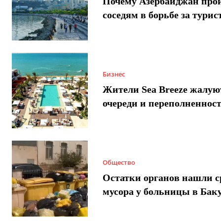
Почему Азербайджан про
соседям в борьбе за турис
Бизнес
Жители Sea Breeze жалую
очереди и переполненнос
Общество
Остатки органов нашли с
мусора у больницы в Бак