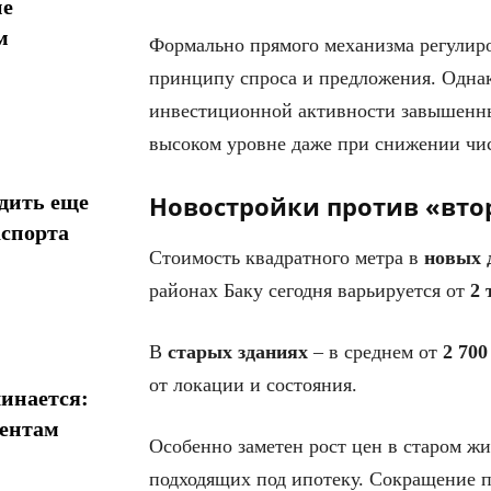
ие
м
Формально прямого механизма регулиро
принципу спроса и предложения. Однак
инвестиционной активности завышенны
высоком уровне даже при снижении чис
дить еще
Новостройки против «вт
аспорта
Стоимость квадратного метра в
новых
районах Баку сегодня варьируется от
2 
В
старых
зданиях
– в среднем от
2 700
от локации и состояния.
инается:
иентам
Особенно заметен рост цен в старом жи
подходящих под ипотеку. Сокращение п