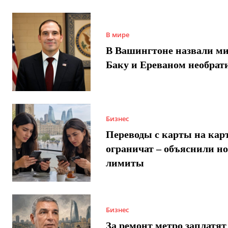
В мире
В Вашингтоне назвали м
Баку и Ереваном необра
Бизнес
Переводы с карты на карт
ограничат – объяснили н
лимиты
Бизнес
За ремонт метро заплатят