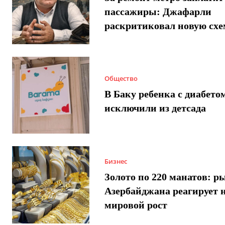
пассажиры: Джафарли
раскритиковал новую схе
Общество
В Баку ребенка с диабето
исключили из детсада
Бизнес
Золото по 220 манатов: р
Азербайджана реагирует 
мировой рост