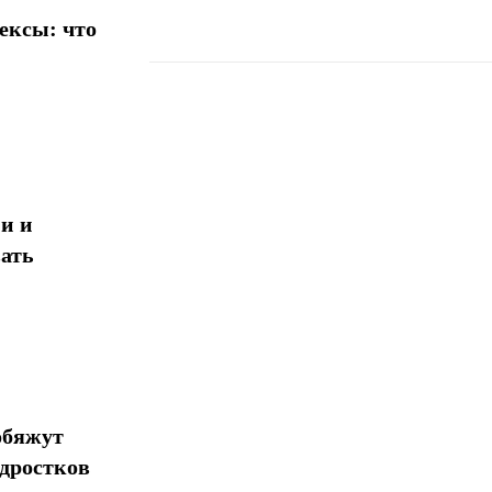
ексы: что
Поделиться
и и
ать
обяжут
одростков