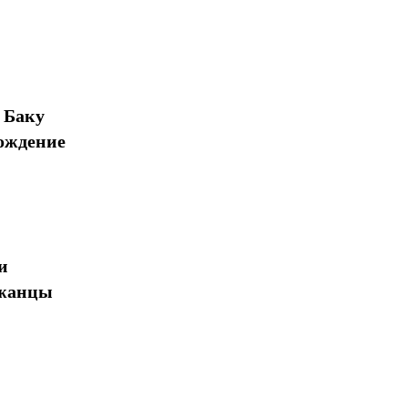
 Баку
ождение
и
джанцы