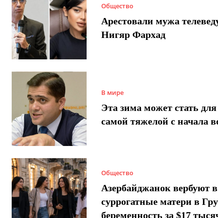
Общество
Арестовали мужа телеве
Нигяр Фархад
В мире
Эта зима может стать для
самой тяжелой с начала 
Общество
Азербайджанок вербуют в
суррогатные матери в Гру
беременность за $17 тыся