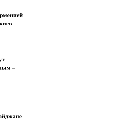
Арменией
жиев
ут
ным –
байджане