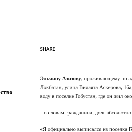
SHARE
Эльчину Азизову
, проживающему по ад
Локбатан, улица Вилаята Аскерова, 16
рство
воду в поселке Гобустан, где он жил око
По словам гражданина, долг абсолютно
«Я официально выписался из поселка Го