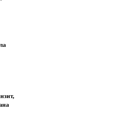
ла
нзит,
ана