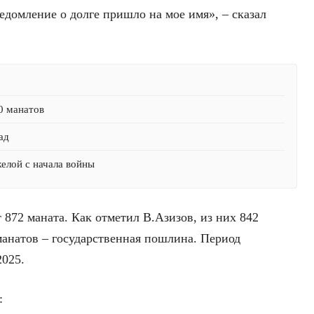
ведомление о долге пришло на мое имя», – сказал
0 манатов
ад
желой с начала войны
872 маната. Как отметил В.Азизов, из них 842
 манатов – государственная пошлина. Период
2025.
: