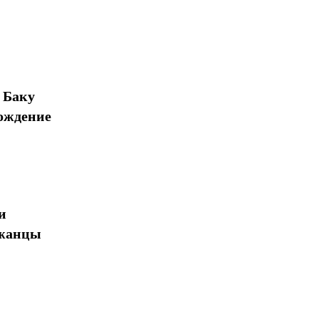
 Баку
ождение
и
джанцы