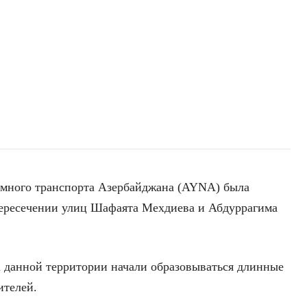
емного транспорта Азербайджана (AYNA) была
пересечении улиц Шафаята Мехдиева и Абдуррагима
а данной территории начали образовываться длинные
ителей.