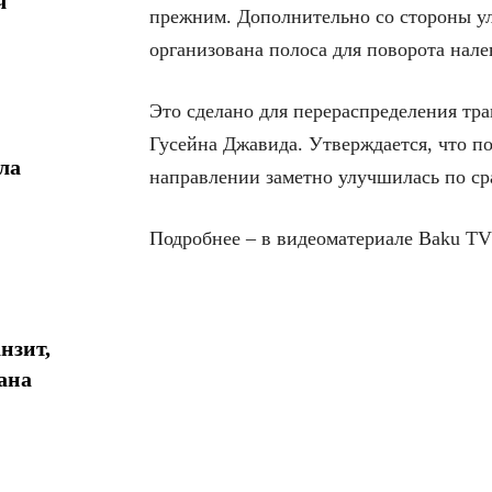
ч
прежним. Дополнительно со стороны у
организована полоса для поворота нале
Это сделано для перераспределения тр
Гусейна Джавида. Утверждается, что п
ла
направлении заметно улучшилась по с
Подробнее – в видеоматериале Baku TV
нзит,
ана