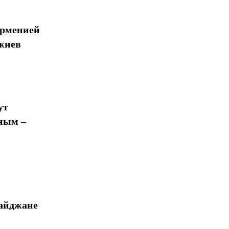
Арменией
жиев
ут
ным –
байджане