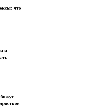
ексы: что
и и
ать
Поделиться
обяжут
одростков