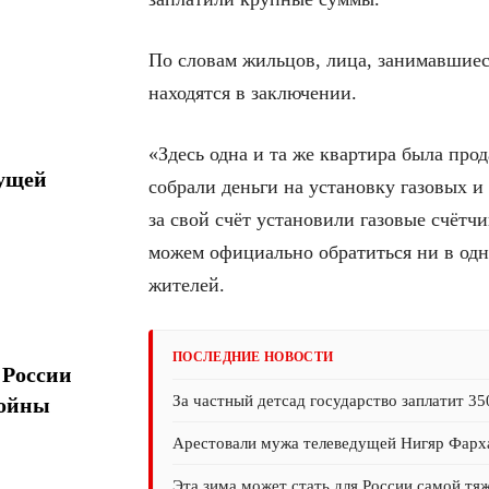
По словам жильцов, лица, занимавшиес
находятся в заключении.
«Здесь одна и та же квартира была про
дущей
собрали деньги на установку газовых 
за свой счёт установили газовые счётч
можем официально обратиться ни в одн
жителей.
ПОСЛЕДНИЕ НОВОСТИ
 России
За частный детсад государство заплатит 35
войны
Арестовали мужа телеведущей Нигяр Фарх
Эта зима может стать для России самой тя