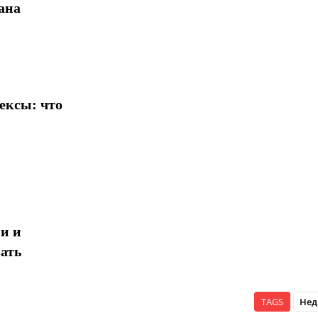
ана
ексы: что
и и
ать
TAGS
Нед