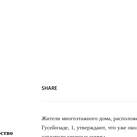
SHARE
Жители многоэтажного дома, расположе
Гусейнзаде, 1, утверждают, что уже око
рство
заплатили крупные суммы.