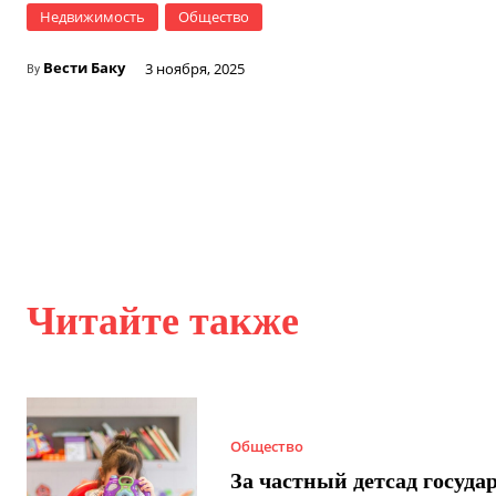
Недвижимость
Общество
Вести Баку
3 ноября, 2025
By
Читайте также
Общество
За частный детсад госуда