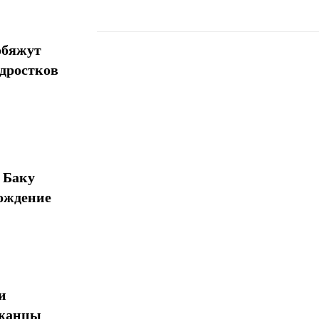
обяжут
одростков
Поделиться
 Баку
ождение
и
джанцы