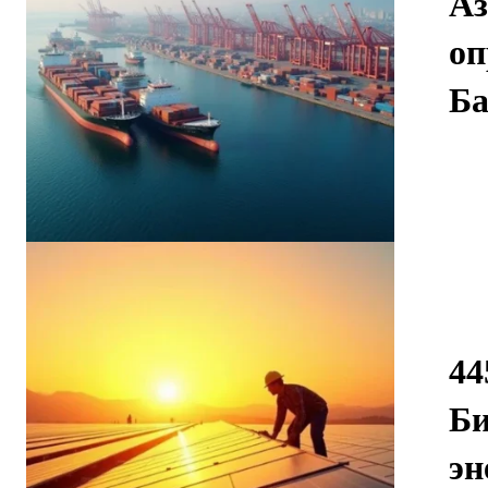
Аз
оп
Ба
44
Би
эн