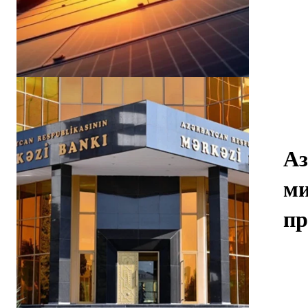
Аз
ми
пр