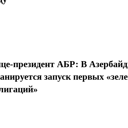
це-президент АБР: В Азербай
анируется запуск первых «зел
лигаций»