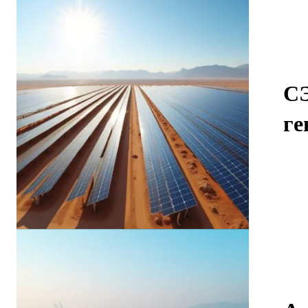
СЭ
ге