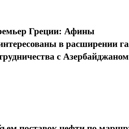
емьер Греции: Афины
интересованы в расширении га
трудничества с Азербайджаном
ъем поставок нефти по маршр