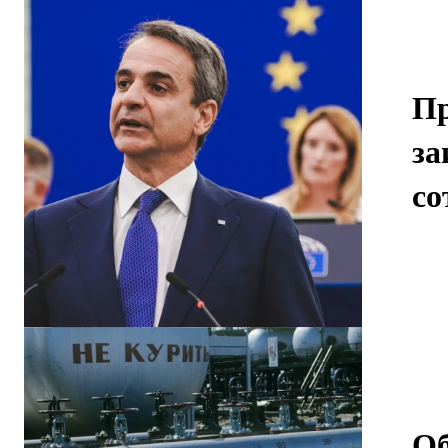
Пр
за
со
Об