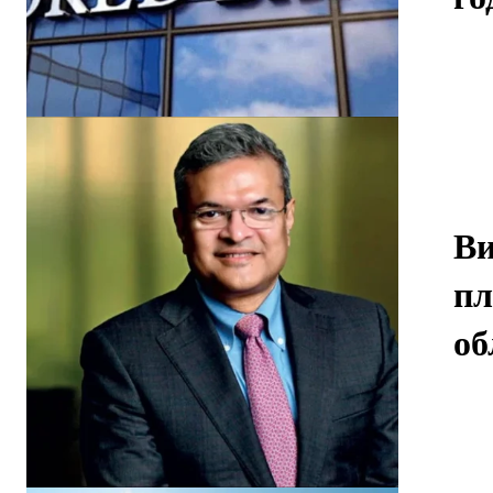
Ви
пл
об