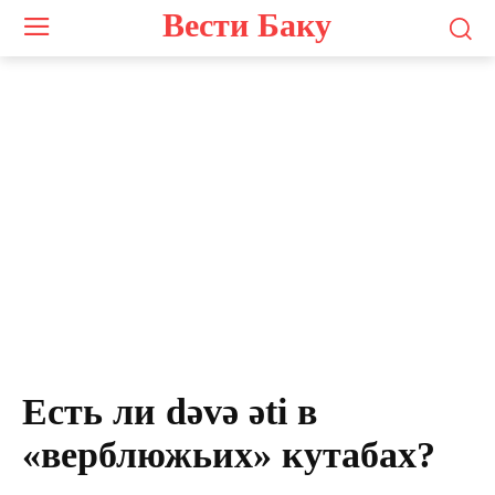
Вести Баку
Есть ли dəvə əti в
«верблюжьих» кутабах?