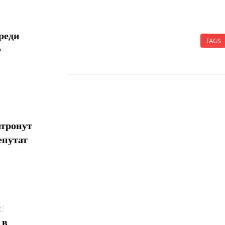
реди
TAGS
у
Поделиться
атронут
епутат
н
 в