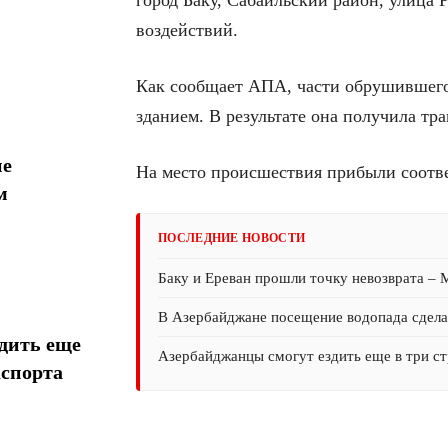
город Баку, Сабаильский район, улица 
воздействий.
Как сообщает AПA, части обрушившего
зданием. В результате она получила тр
ие
На место происшествия прибыли соотв
м
ПОСЛЕДНИЕ НОВОСТИ
Баку и Ереван прошли точку невозврата –
В Азербайджане посещение водопада сдел
дить еще
Азербайджанцы смогут ездить еще в три ст
аспорта