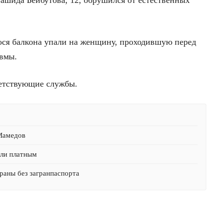
Рашида Бейбутова, 12, обрушился от естественных
ся балкона упали на женщину, проходившую перед
авмы.
етствующие службы.
 Мамедов
али платным
раны без загранпаспорта