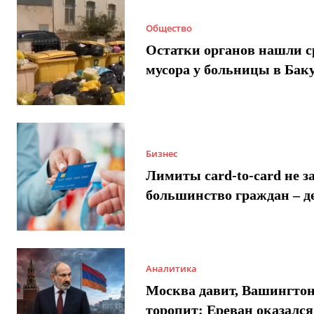
Общество
Остатки органов нашли с
мусора у больницы в Бак
Бизнес
Лимиты card-to-card не з
большинство граждан – д
Аналитика
Москва давит, Вашингто
торопит: Ереван оказался