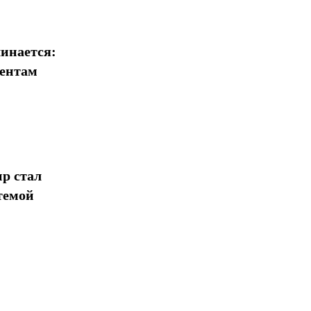
инается:
иентам
р стал
темой