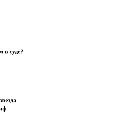
в
 в суде?
звезда
миф