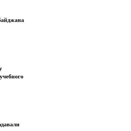
байджана
у
учебного
одавали