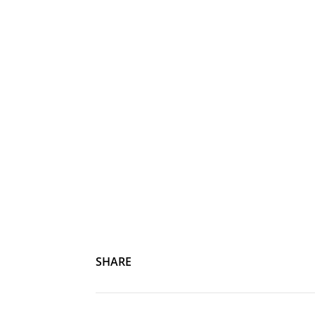
Ризван Гусейнов
SHARE