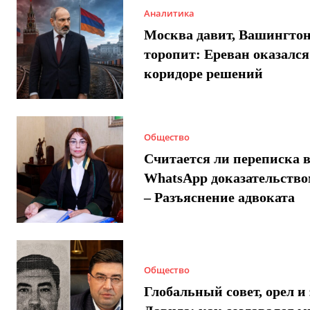
Аналитика
Москва давит, Вашингто
торопит: Ереван оказался
коридоре решений
Общество
Считается ли переписка 
WhatsApp доказательством
– Разъяснение адвоката
Общество
Глобальный совет, орел и 