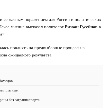
и серьезным поражением для России и политических
 Такое мнение высказал политолог
Ризван Гусейнов
в
а».
талась повлиять на предвыборные процессы в
есла ожидаемого результата.
 Мамедов
али платным
раны без загранпаспорта