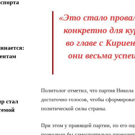
аспорта
«Это стало прова
конкретно для к
во главе с Кирие
инается:
они весьма успе
иентам
Политолог отметил, что партия Никол
достаточно голосов, чтобы сформироват
р стал
политической силы страны.
темой
При этом у правящей партии, по его оц
позволило бы самостоятельно проводит