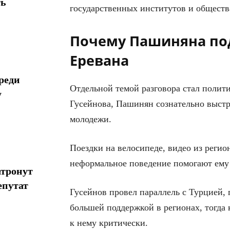
ть
государственных институтов и обществ
Почему Пашиняна по
Еревана
реди
Отдельной темой разговора стал полит
у
Гусейнова, Пашинян сознательно выстр
молодежи.
Поездки на велосипеде, видео из реги
неформальное поведение помогают ему 
атронут
епутат
Гусейнов провел параллель с Турцией,
большей поддержкой в регионах, тогда 
к нему критически.