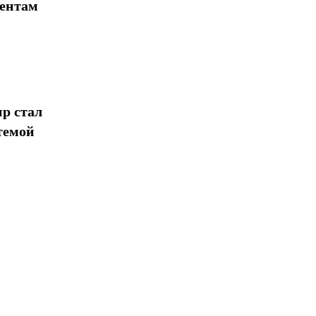
иентам
р стал
темой