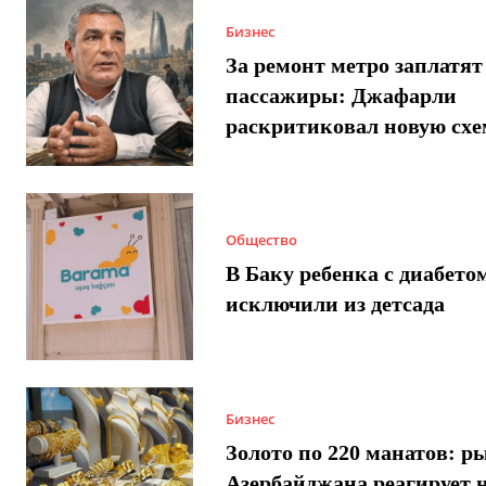
Бизнес
За ремонт метро заплатят
пассажиры: Джафарли
раскритиковал новую схе
Общество
В Баку ребенка с диабето
исключили из детсада
Бизнес
Золото по 220 манатов: р
Азербайджана реагирует 