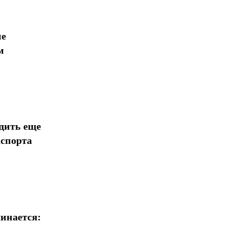
ие
м
дить еще
аспорта
инается: