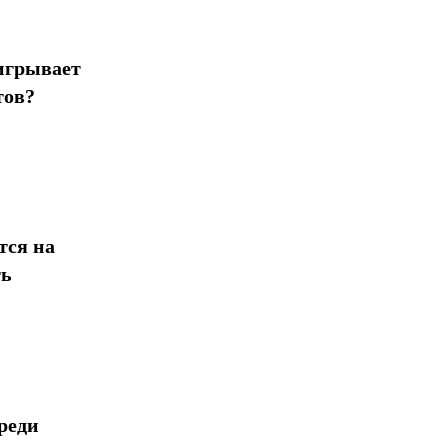
игрывает
тов?
тся на
ть
реди