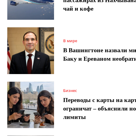
чай и кофе
В мире
В Вашингтоне назвали м
Баку и Ереваном необра
Бизнес
Переводы с карты на карт
ограничат – объяснили н
лимиты