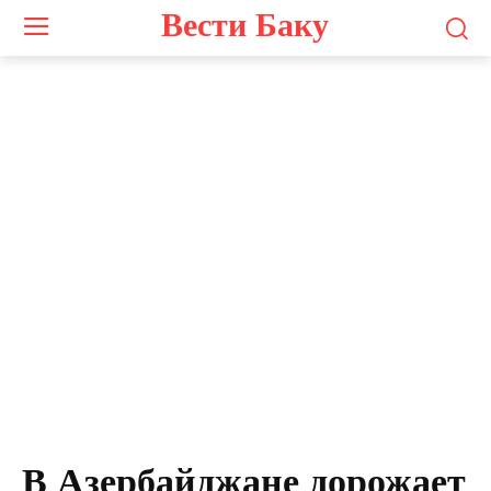
Вести Баку
Photo by
LinkedIn Sales Solutions
on
Unsplash
В Азербайджане дорожает