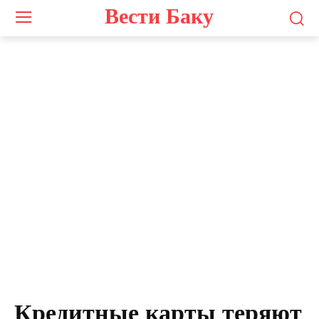
Вести Баку
Photo by
Nathana Rebouças
on
Unsplash
Кредитные карты теряют