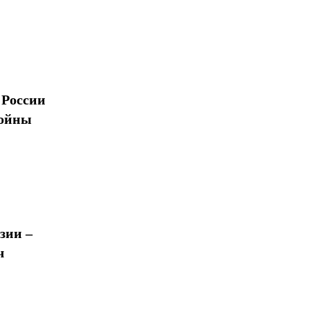
 России
войны
зии –
ч