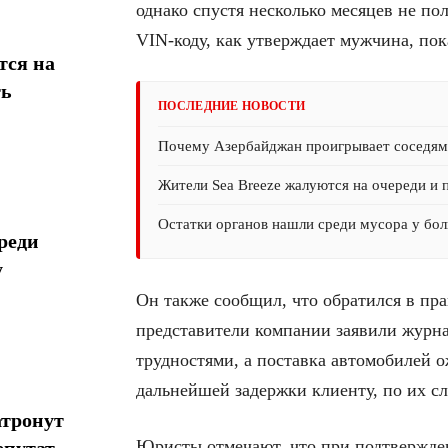
однако спустя несколько месяцев не по
VIN-коду, как утверждает мужчина, пок
тся на
ть
ПОСЛЕДНИЕ НОВОСТИ
Почему Азербайджан проигрывает соседям 
Жители Sea Breeze жалуются на очереди и 
Остатки органов нашли среди мусора у бол
реди
у
Он также сообщил, что обратился в пр
представители компании заявили журна
трудностями, а поставка автомобилей 
дальнейшей задержки клиенту, по их сл
атронут
Юристы отмечают, что при подтвержде
епутат