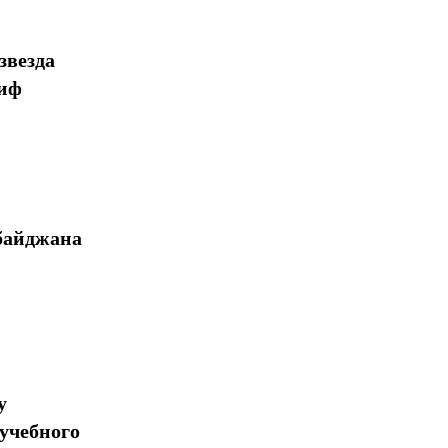
Поделиться
звезда
миф
байджана
у
учебного