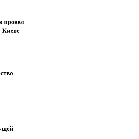
в провел
в Киеве
рство
дущей