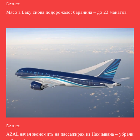
Бизнес
Мясо в Баку снова подорожало: баранина – до 23 манатов
Бизнес
AZAL начал экономить на пассажирах из Нахчывана – убрали